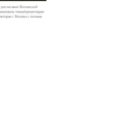
в расписание Московской
анизовать показ/презентацию
ритории г. Москвы с полным