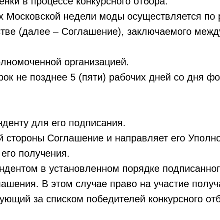
енки в п
роцессе конкурсного отбора.
ах
Московской
недели моды осуществляется по р
тве (далее – Соглашение), заключаемого межд
лномоченной организацией.
рок не позднее 5 (пяти) рабочих дней со дня 
нденту для его подписания.
ей стороны Соглашение и направляет его Уполн
 его получения.
ендентом в установленном порядке подписанно
ашения. В этом случае право на участие получ
дующий за списком победителей конкурсного от