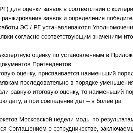
 РГ) для оце
нки заявок в соответствии с крите
 ранжирования заявок и определения победител
 работы ЭС / РГ устанавливаются Уполномоченн
заявки согласно соответствующим значениям ит
 экспертную оценку по установленным в Прилож
документов Претендентов.
говую оценку, присваивается наименьший пор
явкам последовательно в порядке уменьшения
рали равную итоговую оценку, то наименьший п
юю дату, а при совпадении дат – в более ра
ркетов Московской недели моды по результатам
ся Соглашением о сотрудничестве, заключае