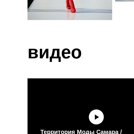
видео
Территория Моды Самара /