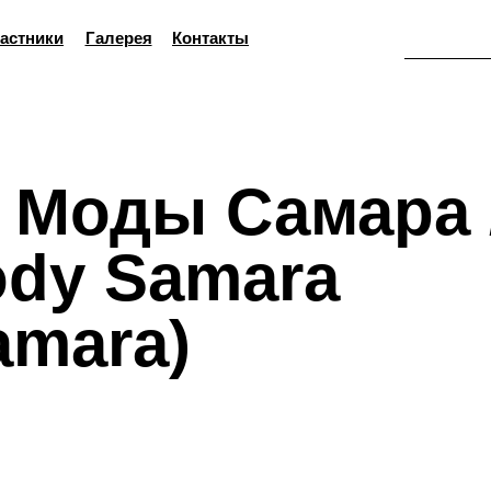
астники
Галерея
Контакты
 Моды Самара 
Mody Samara
amara)