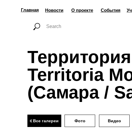
Главная
Новости
О проекте
События
Уч
Территория
Territoria 
(Самара / S
Все галереи
Фото
Видео