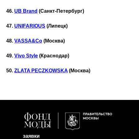
46.
UB Brand
(Санкт-Петербург)
47.
UNIFARIOUS
(Липецк)
48.
VASSA&Co
(Москва)
49.
Vivo Style
(Краснодар)
50.
ZLATA PECZKOWSKA
(Москва)
заявки