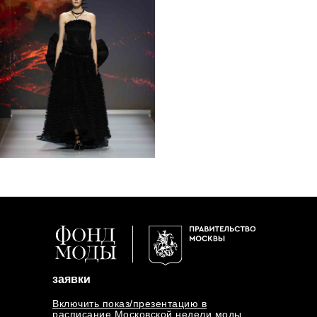
заявки
Включить показ/презентацию в
расписание Московской недели моды