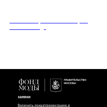
MaisonEsve (Москва/Moscow): 21
июня 2022 года
заявки
Включить показ/презентацию в