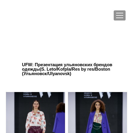
UFW: Презентация ульяновских брендов
одежды|S. Leto/Kofpla/Res by res/Boston
(Ульяновск/Ulyanovsk)