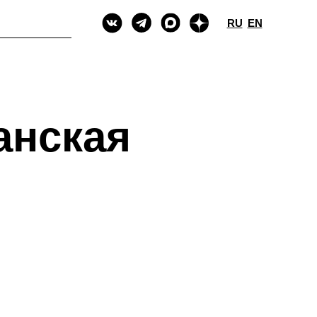
RU
EN
танская