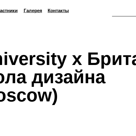
астники
Галерея
Контакты
niversity x Бри
ла дизайна
oscow)