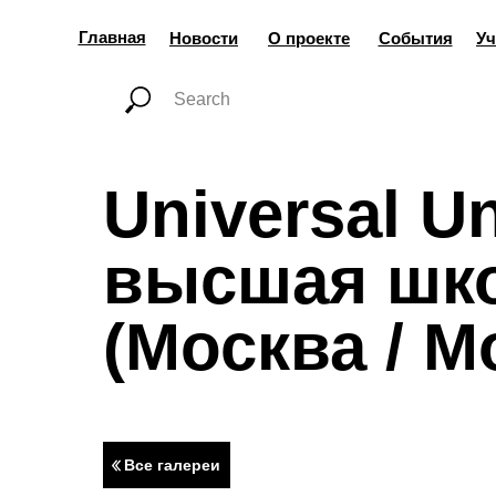
Главная
Новости
О проекте
События
Уч
Universal U
высшая шко
(Москва / M
Все галереи