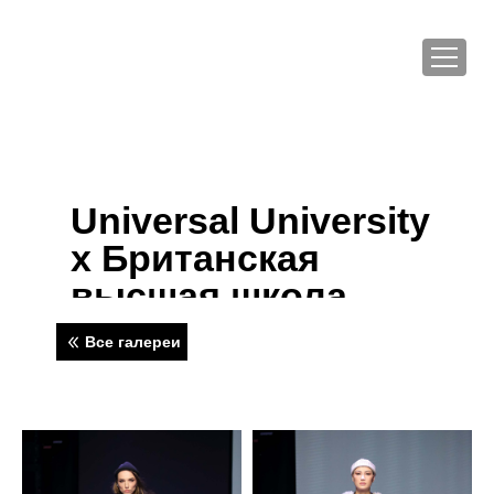
Universal University
x Британская
высшая школа
дизайна
Все галереи
(Москва / Moscow)