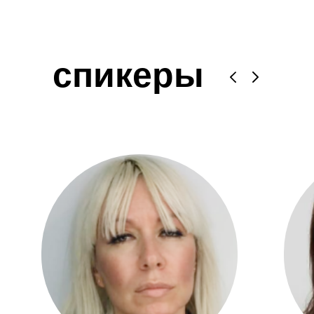
спикеры
Ольга Сысоева
Татьяна Дьяконо
Тренд-аналитик и арт-стратегист,
Директор по продукту Fas
член Союза дизайнеров России,
Factory School
доцент кафедры дизайна костюма
РГУ им. А.Н. Косыгина, стилист
модного дома SERGEY SYSOEV