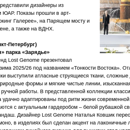
представили дизайнеры из
 ЮАР. Показы прошли в арт-
ркинг Галерее», на Парящем мосту и
ене, а также на ВДНХ.
нкт-Петербург)
я» парка «Зарядье»
енд Lost Genome презентовал
зима 2025/26 под названием «Тонкости Востока». О
ки выступили атласные струящиеся ткани, сложные 
природные формы и мягкие чистые линии, изысканн
 ручной работы. В представленной коллекции класс
а удачно адаптированы под ритм жизни современно
аются с актуальным гардеробом – белой рубашкой св
андаш. Дизайнер Lost Genome Наталья Ковшик пер
моно, в изделиях был сделан акцент на лаконичные 