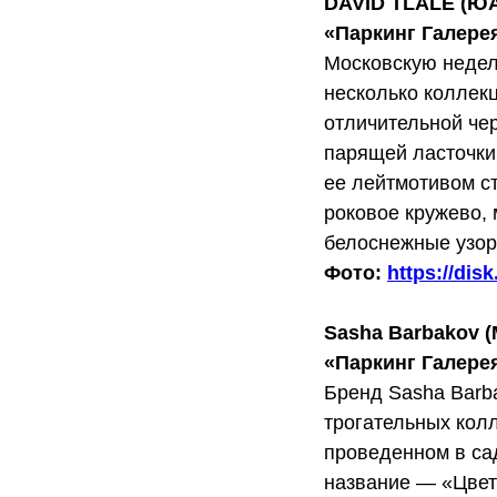
DAVID TLALE (Ю
«Паркинг Галере
Московскую недел
несколько коллек
отличительной чер
парящей ласточки
ее лейтмотивом с
роковое кружево,
белоснежные узоры
Фото:
https://di
Sasha Barbakov (
«Паркинг Галере
Бренд Sasha Barb
трогательных кол
проведенном в са
название — «Цвет