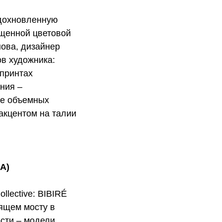
вдохновленную
щенной цветовой
нова, дизайнер
в художника:
 принтах
ния –
де объемных
акцентом на талии
ША)
llective: BIBIRÉ
ящем мосту в
сти – модели