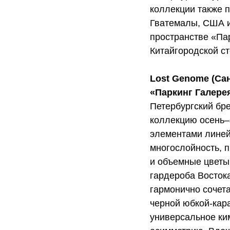
коллекции также 
Гватемалы, США и
пространстве «Па
Китайгородской ст
Lost Genome (Са
«Паркинг Галере
Петербургский бр
коллекцию осень–
элементами линей
многослойность, 
и объемные цветы
гардероба Восток
гармонично сочет
черной юбкой-кар
универсальное ки