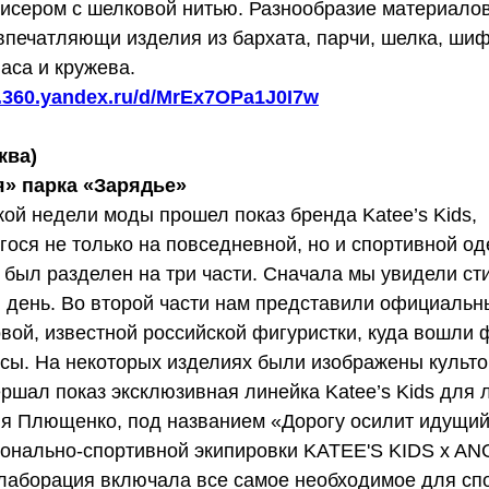
 бисером с шелковой нитью. Разнообразие материало
впечатляющи изделия из бархата, парчи, шелка, ши
аса и кружева.
sk.360.yandex.ru/d/MrEx7OPa1J0I7w
ква)
я» парка «Зарядье»
ой недели моды прошел показ бренда Katee’s Kids,
ося не только на повседневной, но и спортивной од
 был разделен на три части. Сначала мы увидели ст
 день. Во второй части нам представили официальн
вой, известной российской фигуристки, куда вошли 
нсы. На некоторых изделиях были изображены культ
ршал показ эксклюзивная линейка Katee’s Kids для 
ия Плющенко, под названием «Дорогу осилит идущий
онально-спортивной экипировки KATEE'S KIDS x AN
аборация включала все самое необходимое для сп