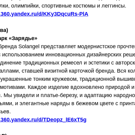
лки, олимпийки, спортивные костюмы и леггинсы.
sk.360.yandex.ru/d/KKy3DqcuRs-PlA
ва)
арк «Зарядье»
бренда Solangel представляет модернистское прочте
 с использованием инновационных дизайнерских реше
динение традиционных ремесел и эстетики с авторск
аллами, ставшей визитной карточкой бренда. Вся к
 украшенные тонким кружевом, традиционной вышив
мотивами. Каждое изделие вдохновлено природой 
. Мы увидели и платье-березу, и адаптацию народно
ьями, и элегантные наряды в бежевом цвете с принт
ьев.
k.360.yandex.ru/d/TDeopz_lE6xT5g