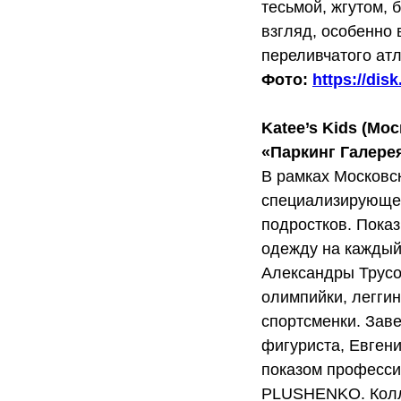
тесьмой, жгутом,
взгляд, особенно 
переливчатого атл
Фото:
https://di
Katee’s Kids (Мос
«Паркинг Галере
В рамках Московск
специализирующег
подростков. Показ
одежду на каждый
Александры Трусо
олимпийки, легги
спортсменки. Заве
фигуриста, Евген
показом професси
PLUSHENKO. Колл