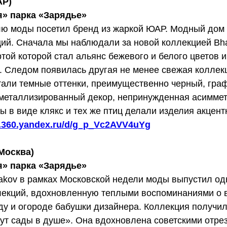
АР)
я» парка «Зарядье»
ю моды посетил бренд из жаркой ЮАР. Модный дом 
ций. Сначала мы наблюдали за новой коллекцией Bh
той которой стал альянс бежевого и белого цветов и
. Следом появилась другая не менее свежая колле
тали темные оттенки, преимущественно черный, гра
 металлизированный декор, непринужденная асиммет
 в виде клякс и тех же птиц делали изделия акцен
sk.360.yandex.ru/d/g_p_Vc2AVV4uYg
Москва)
я» парка «Зарядье»
akov в рамках Московской недели моды выпустил од
лекций, вдохновленную теплыми воспоминаниями о 
ду и огороде бабушки дизайнера. Коллекция получи
ут сады в душе». Она вдохновлена советскими отрез