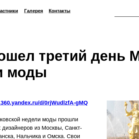
астники
Галерея
Контакты
ошел третий день 
и моды
k.360.yandex.ru/d/0rjWudlzfA-gMQ
сковской недели моды прошли
 дизайнеров из Москвы, Санкт-
анска, Нальчика и Омска. Свои