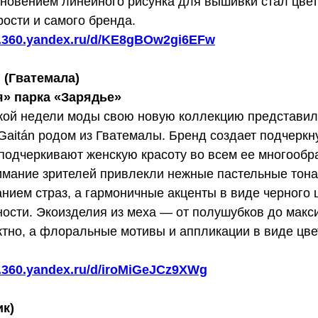
новением линейного рисунка для вышивки стал цве
ости и самого бренда.
sk.360.yandex.ru/d/KE8gBOw2gi6EFw
n (Гватемала)
я» парка «Зарядье»
кой недели моды свою новую коллекцию представи
 Gaitán родом из Гватемалы. Бренд создает подчерк
подчеркивают женскую красоту во всем ее многообра
мание зрителей привлекли нежные пастельные тона
нием страз, а гармоничные акценты в виде черного 
ности. Экоизделия из меха — от полушубков до макс
тно, а флоральные мотивы и аппликации в виде цве
sk.360.yandex.ru/d/iroMiGeJCz9XWg
ик)