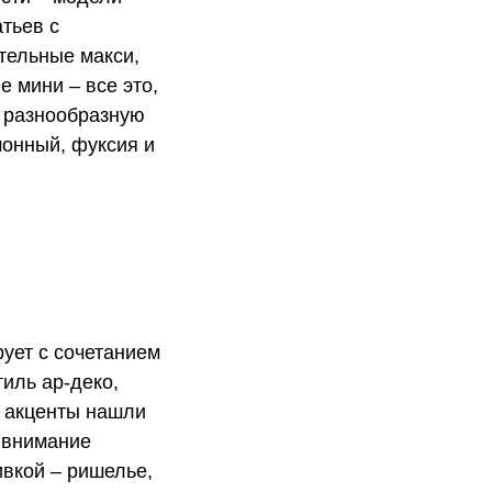
тьев с
тельные макси,
 мини – все это,
 разнообразную
монный, фуксия и
рует с сочетанием
иль ар-деко,
и акценты нашли
 внимание
вкой – ришелье,