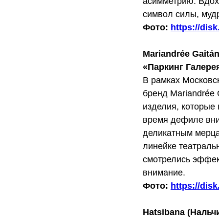
асимметрию. Вдох
символ силы, мудр
Фото:
https://di
Mariandrée Gaitá
«Паркинг Галере
В рамках Московс
бренд Mariandrée
изделия, которые 
время дефиле вни
деликатным мерца
линейке театраль
смотрелись эффек
внимание.
Фото:
https://di
Hatsibana (Нальч