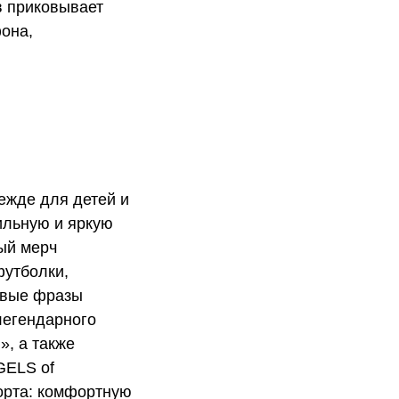
в приковывает
фона,
ежде для детей и
ильную и яркую
ый мерч
футболки,
овые фразы
легендарного
», а также
GELS of
орта: комфортную