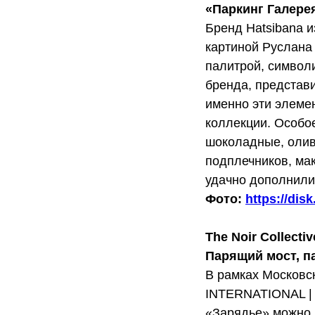
«Паркинг Галере
Бренд Hatsibana 
картиной Руслана
палитрой, символ
бренда, представ
именно эти элеме
коллекции. Особо
шоколадные, олив
подплечников, мак
удачно дополнили
Фото:
https://di
The Noir Collecti
Парящий мост, п
В рамках Московск
INTERNATIONAL | 
«Зарядье» можно 