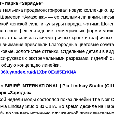
я» парка «Зарядье»
из Нальчика продемонстрировал новую коллекцию, 
 Шамеева «Амазонка» — ее смелыми линиями, насы
икой женской силы и культуры народа. Фатима Шоге
ила свое фешен-видение геометричных форм и мазко
нты отразились в асимметричных кроях и графичных
е внимание привлекли благородные цветовые сочета
ковые, золотистые оттенки. Отдельные детали в ви
си-рукавов с экстремальными разрезами, изделий с 
 общую концепцию линейки.
sk.360.yandex.ru/d/1XbnOEa85ErXNA
ve: BIBIRÉ INTERNATIONAL | Pia Lindsay Studio (С
арк «Зарядье»
ой недели моды состоялся показ линейки The Noir Co
Pia Lindsay Studio из США. Во время дефиле на Пар
было увидеть истинную оду женской привлекательно