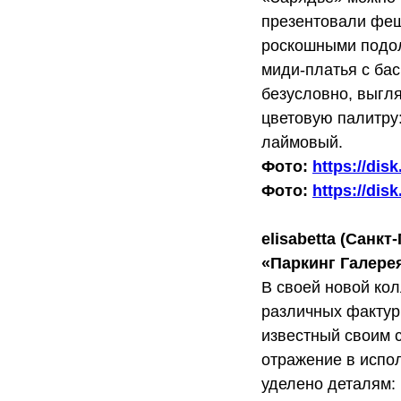
презентовали феш
роскошными подол
миди-платья с бас
безусловно, выгл
цветовую палитру
лаймовый.
Фото:
https://di
Фото:
https://dis
elisabetta (Санкт
«Паркинг Галере
В своей новой кол
различных фактур
известный своим 
отражение в испо
уделено деталям: