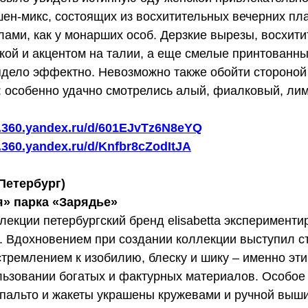
ен-микс, состоящих из восхитительных вечерних пла
ами, как у монарших особ. Дерзкие вырезы, восхити
кой и акцентом на талии, а еще смелые принтованные
ядело эффектно. Невозможно также обойти стороной
: особенно удачно смотрелись алый, фиалковый, ли
sk.360.yandex.ru/d/601EJvTz6N8eYQ
k.360.yandex.ru/d/Knfbr8cZodItJA
-Петербург)
я» парка «Зарядье»
лекции петербургский бренд еlisabetta эксперименти
. Вдохновением при создании коллекции выступил ст
стремлением к изобилию, блеску и шику – именно эт
льзовании богатых и фактурных материалов. Особое
 пальто и жакеты украшены кружевами и ручной выши