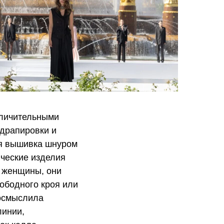
тличительными
драпировки и
ая вышивка шнуром
ические изделия
й женщины, они
ободного кроя или
еосмыслила
линии,