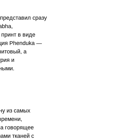
представил сразу
abha,
 принт в виде
кция Phenduka —
фитовый, а
рия и
тными.
ну из самых
времени,
ла говорящее
ами тканей с