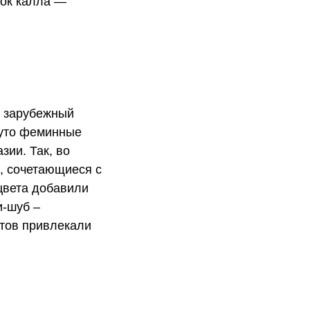
ток калла —
л зарубежный
нуто феминные
зии. Так, во
, сочетающиеся с
цвета добавили
и-шуб –
тов привлекали