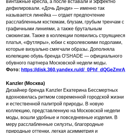
винтажные кресла, а после вставали и эффектно
дефилировали. «Дочь Денди» — именно так
называется линейка — отдает предпочтение
расслабленным костюмам, блузам, грубым тренчам с
графичными линиями, а также брутальным
смокингам. Также в коллекции появились струящиеся
платья, «футляры», юбки с королевскими подолами,
которые визуально смягчали образы. Дополняла
колелкцию обувь бренда O'SHADE — официального
обувного партнера Московской недели моды.
Фото:
https://disk.360.yandex.ru/d/_0Phf_dQGeZmrA
Kanzler (Москва)
Дизайнер бренда Kanzler Екатерина Бессмертных
вдохновилась ритмом современной городской жизни
и естественной палитрой природы. В новую
коллекцию, представленную на Московской недели
моды, вошли удобные и повседневные изделия. В
меру расслабленные силуэты, благородные
природные оттенки, легкая асимметрия и