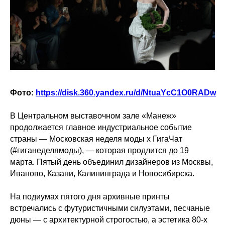
Фото:
https://disk.360.yandex.ru/d/NtuaYcC1O0RADw
В Центральном выставочном зале «Манеж»
продолжается главное индустриальное событие
страны — Московская неделя моды х ГигаЧат
(#гиганеделямоды), — которая продлится до 19
марта. Пятый день объединил дизайнеров из Москвы,
Иваново, Казани, Калининграда и Новосибирска.
На подиумах пятого дня архивные принты
встречались с футуристичными силуэтами, песчаные
дюны — с архитектурной строгостью, а эстетика 80-х