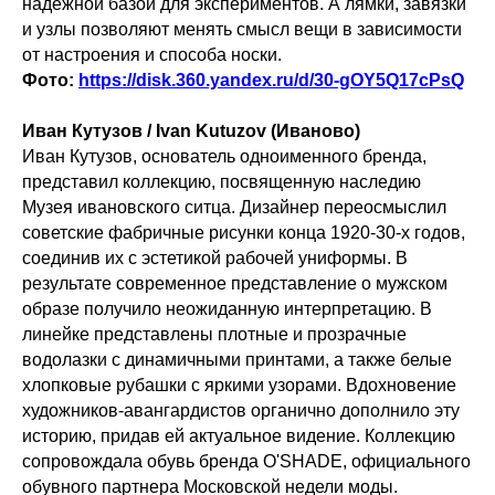
надежной базой для экспериментов. А лямки, завязки
и узлы позволяют менять смысл вещи в зависимости
от настроения и способа носки.
Фото:
https://disk.360.yandex.ru/d/30-gOY5Q17cPsQ
Иван Кутузов / Ivan Kutuzov (Иваново)
Иван Кутузов, основатель одноименного бренда,
представил коллекцию, посвященную наследию
Музея ивановского ситца. Дизайнер переосмыслил
советские фабричные рисунки конца 1920-30-х годов,
соединив их с эстетикой рабочей униформы. В
результате современное представление о мужском
образе получило неожиданную интерпретацию. В
линейке представлены плотные и прозрачные
водолазки с динамичными принтами, а также белые
хлопковые рубашки с яркими узорами. Вдохновение
художников-авангардистов органично дополнило эту
историю, придав ей актуальное видение. Коллекцию
сопровождала обувь бренда O'SHADE, официального
обувного партнера Московской недели моды.