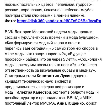
нежных пастельных цветов: пепельная, пудрово-
розовая, коралловая, молочная, небесно-голубая
палитры стали ключевыми в летней линейке.
Фото:
https://disk.360.yandex.ru/d/CTcSC6BaJezaRg
В VK Лектории Московской недели моды прошли
сессии «Турбулентность времени и мода будущего»,
«Как формируется модный канон и кто его
переписывает сегодня», «5 самых громких споров в
мире моды: что говорят юристы?», «Будущее
профессии байера: кто он через 5 лет?», «Социология
моды: почему мы носим то, что носим?», «Кто несет
ответственность за визуальные образы в медиа?».
Спикерами стали
Константин Лукин
, доцент,
кандидат технических наук, эксперт и
предприниматель в сферах цифровизации и
моды,
Илектра Канестри
, эксперт в области моды и
дизайна, куратор и преподаватель БВШД и МШК,
постоянный лектор ММОМА,
Анна Ющенко
, юрист