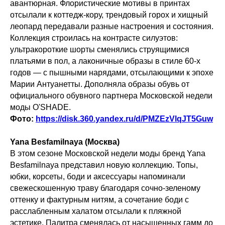
авантюрная. Флористические мотивы в принтах
отсылали к коттедж-кору, трендовый горох и хищный
леопард передавали разные настроения и состояния.
Коллекция строилась на контрасте силуэтов:
ультракороткие шорты сменялись струящимися
платьями в пол, а лаконичные образы в стиле 60-х
годов — с пышными нарядами, отсылающими к эпохе
Марии Антуанетты. Дополняла образы обувь от
официального обувного партнера Московской недели
моды O'SHADE.
Фото:
https://disk.360.yandex.ru/d/PMZEzVlqJT5Guw
Yana Besfamilnaya (Москва)
В этом сезоне Московской недели моды бренд Yana
Besfamilnaya представил новую коллекцию. Топы,
юбки, корсеты, боди и аксессуары напоминали
свежескошенную траву благодаря сочно-зеленому
оттенку и фактурным нитям, а сочетание боди с
расслабленным халатом отсылали к пляжной
эстетике. Палитра сменялась от насыщенных гамм до