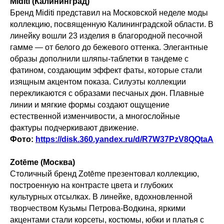
Miditi (Калининград)
Бренд Miditi представил на Московской неделе моды
коллекцию, посвященную Калининградской области. В
линейку вошли 23 изделия в благородной песочной
гамме — от белого до бежевого оттенка. Элегантные
образы дополнили шляпы-таблетки в тандеме с
фатином, создающим эффект фаты, которые стали
изящным акцентом показа. Силуэты коллекции
перекликаются с образами песчаных дюн. Плавные
линии и мягкие формы создают ощущение
естественной изменчивости, а многослойные
фактуры подчеркивают движение.
Фото:
https://disk.360.yandex.ru/d/R7W37PzV8QQtaA
Zotēme (Москва)
Столичный бренд Zotēme
презентовал коллекцию,
построенную на контрасте цвета и глубоких
культурных отсылках. В линейке, вдохновленной
творчеством Кузьмы Петрова-Водкина, яркими
акцентами стали корсеты, костюмы, юбки и платья с