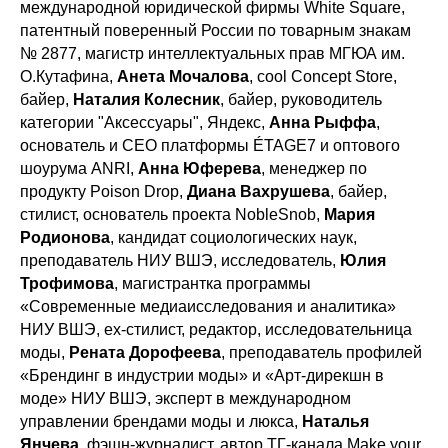
международной юридической фирмы White Square,
патентный поверенный России по товарным знакам
№ 2877, магистр интеллектуальных прав МГЮА им.
О.Кутафина,
Анета Мочалова
, cool Concept Store,
байер,
Наталия Колесник
, байер, руководитель
категории "Аксессуары", Яндекс,
Анна Рыффа
,
основатель и CEO платформы ÉTAGE7 и оптового
шоурума ANRI,
Анна Юферева
, менеджер по
продукту Poison Drop,
Диана Вахрушева
, байер,
стилист, основатель проекта NobleSnob,
Мария
Родионова
, кандидат социологических наук,
преподаватель НИУ ВШЭ, исследователь,
Юлия
Трофимова
, магистрантка программы
«Современные медиаисследования и аналитика»
НИУ ВШЭ, ex-стилист, редактор, исследовательница
моды,
Рената Дорофеева
, преподаватель профилей
«Брендинг в индустрии моды» и «Арт-дирекшн в
моде» НИУ ВШЭ, эксперт в международном
управлении брендами моды и люкса,
Наталья
Янчева
, фэшн-журналист, автор ТГ-канала Make your