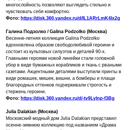
многослойность позволяют выглядеть стильно и
чувствовать себя комфортно.
Фото:
https://disk.360.yandex.ru/d/IL1ARrLmK4lx2g
Галина Подзолко / Galina Podzolko (Москва)
Весенне-летняя коллекция Galina Podzolko
вдохновлена образом свободолюбивой героини и
состоит из культовых силуэтов и деталей 90-х.
Главными героями новой линейки стали головной
убор в виде бумажных корабликов и ткань с рваными
газетами. Акцентными деталями выступили принты в
виде ромашек, мишек, вишни, а бомберы и плащи
благородных оттенков подчеркивали строгость и
стержень героини.
Фото:
https://disk.360.yandex.ru/d/-tv9Lylnp-f3Bg
Julia Dalakian (Москва)
Московский модный дом Julia Dalakian представил
осенне-зимнюю коллекцию под названием «Драма