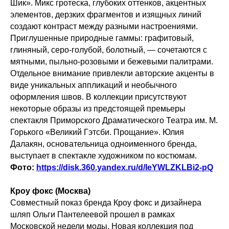
Шик». Микс гротеска, глубоких оттенков, акцентных
элементов, дерзких фрагментов и изящных линий
создают контраст между разными настроениями.
Приглушенные природные гаммы: графитовый,
глиняный, серо-голубой, болотный, — сочетаются с
мятными, пыльно-розовыми и бежевыми палитрами.
Отдельное внимание привлекли авторские акценты в
виде уникальных аппликаций и необычного
оформления швов. В коллекции присутствуют
некоторые образы из предстоящей премьеры
спектакля Приморского Драматического Театра им. М.
Горького «Великий Гэтсби. Прощание». Юлия
Далакян, основательница одноименного бренда,
выступает в спектакле художником по костюмам.
Фото:
https://disk.360.yandex.ru/d/IeYWLZKLBi2-pQ
Кроу фокс (Москва)
Совместный показ бренда Кроу фокс и дизайнера
шляп Ольги Пантелеевой прошел в рамках
Московской недели моды. Новая коллекция под