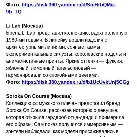
Фото:
https://disk.360.yandex.ru/d/SmHrbQMg-
9b_TQ
Li Lab (Москва)
Бренд Li Lab представил коллекцию, вдохновленную
1980-ми годами.
В линейку вошли изделия с
архитектурными линиями, сочные гаммы,
экспериментальные силуэты, королевские подолы и
анималистичные принты. Яркие оттенки — фуксия,
яблочный, лимонный, апельсиновый —
гармонировали со спокойными цветами.
Фото:
https://disk.360.yandex.ru/d/b1UcUvkUnj5CGg
Soroka On Course (Москва)
Коллекцию «с мужского плеча» представил бренд
Soroka On Course, рассказав историю о девушке,
которая открыла гардероб отца-денди и примерила
его образы. Сам показ получился иммерсивным —
зрители наблюдали, как модели присаживались в