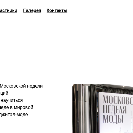
астники
Галерея
Контакты
 Московской недели
кций
 научиться
леде в мировой
иджитал-моде