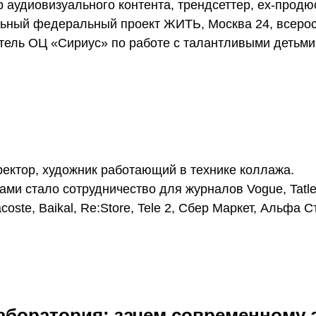
р аудиовизуального контента, трендсеттер, ex-продюсе
альный федеральный проект ЖИТЬ, Москва 24, всерос
тель ОЦ «Сириус» по работе с талантливыми детьми
ректор, художник работающий в технике коллажа.
ми стало сотрудничество для журналов Vogue, Tatler
coste, Baikal, Re:Store, Tele 2, Сбер Маркет, Альфа 
аборатория: зачем современному а