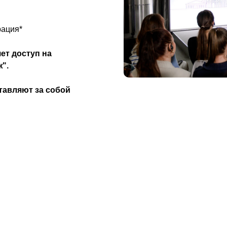
рация*
ет доступ на
".
тавляют за собой