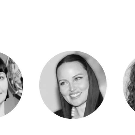
Диляра Садриева
Мария Шевче
а;
Региональный директор
Владелец 3D Couture; с
ого
международной организации Council
Fashion-отрасли; с 2018 
я
of modest fashion по России и СНГ
онлайн и оффлайн в Б
(www.thecomf.com); сооснователь
образование: МГТУ им
платформы Modest Russia
инженер; РосЗИТЛП –
(www.modestrussia.ru); Modest
Fashion эксперт; аналитик;
исследователь