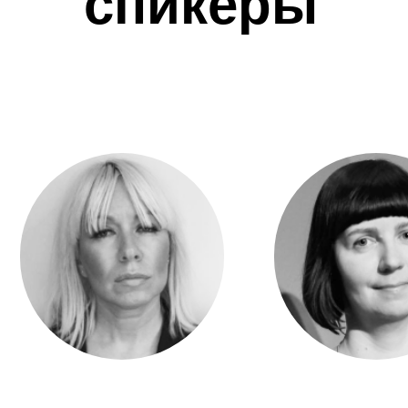
спикеры
Ольга Сысоева
Наталья Денисова
Тренд-аналитик и арт-стратег; член
Куратор Лаборатории [Текст]ур
Союза дизайнеров России; доцент
руководитель Просветительск
кафедры дизайна костюма РГУ им.
центра Всероссийского музе
А.Н. Косыгина; стилист модного
декоративного искусства
дома SERGEY SYSOEV