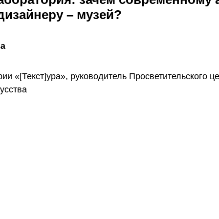
дизайнеру – музей?
ва
ии «[Текст]ура», руководитель Просветительского ц
усства